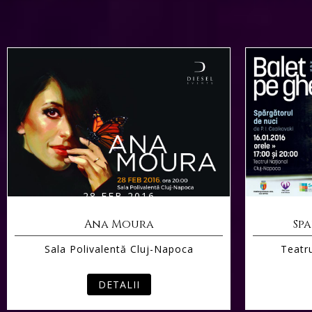
28 FEB 2016
Ana Moura
Sp
Sala Polivalentă Cluj-Napoca
Teatr
DETALII