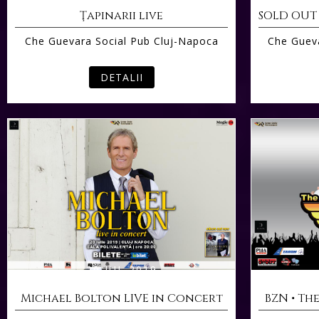
Ţapinarii live
Che Guevara Social Pub Cluj-Napoca
Che Gueva
DETALII
20 IUL 2019
Michael Bolton LIVE in Concert
BZN • Th