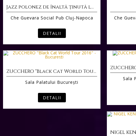
Jazz polonez de înaltă ţinută la Ghe Guevara
Che Guevara Social Pub Cluj-Napoca
Che Gueva
DETALII
14 NOV 2016
ZUCCHERO "Black Cat World Tour 2016" - Bucuresti
Sala 
Sala Palatului Bucureşti
DETALII