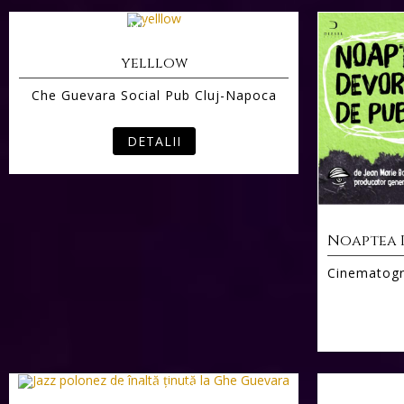
17 NOV 2017
yelllow
Che Guevara Social Pub Cluj-Napoca
DETALII
Cinematogra
31 MAI 2017