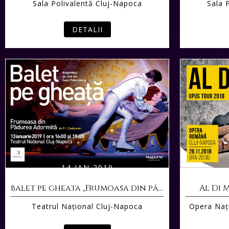
Sala Polivalentă Cluj-Napoca
Sala 
DETALII
14 IAN 2019
balet pe gheata „Frumoasa din pădurea adormită“
Al Di 
Teatrul Naţional Cluj-Napoca
Opera Naţ