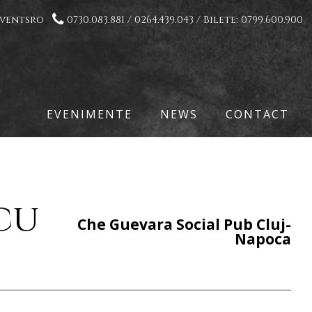

eventsro
0730.083.881 / 0264.439.043 / Bilete: 0799.600.900
EVENIMENTE
NEWS
CONTACT
cu
Che Guevara Social Pub Cluj-
Napoca