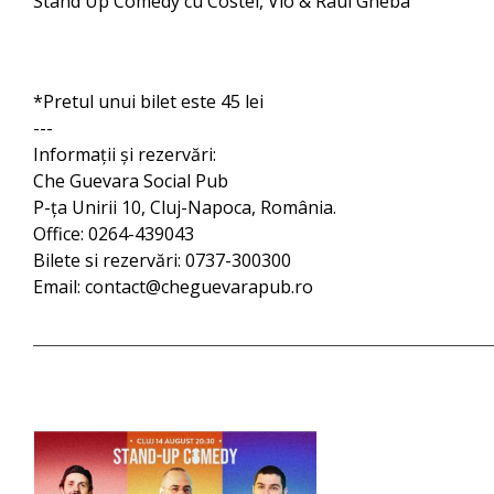
Stand Up Comedy cu Costel, Vio & Raul Gheba
*Pretul unui bilet este 45 lei
---
Informaţii şi rezervări:
Che Guevara Social Pub
P-ţa Unirii 10, Cluj-Napoca, România.
Office: 0264-439043
Bilete si rezervări: 0737-300300
Email: contact@cheguevarapub.ro