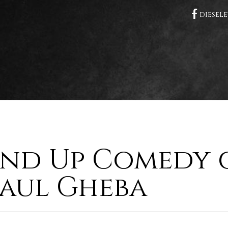

diesel
and Up Comedy 
Raul Gheba